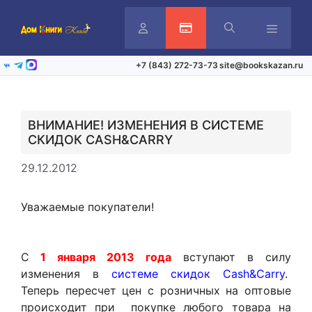
Перейти
к
содержимому
Личный
Активация карты
Меню
+7 (843) 272-73-73
site@bookskazan.ru
ВКонтакте
Telegram
Max
кабинет
ВНИМАНИЕ! ИЗМЕНЕНИЯ В СИСТЕМЕ
СКИДОК CASH&CARRY
29.12.2012
Уважаемые покупатели!
С
1 января 2013 года
вступают в силу
изменения в
системе скидок Cash&Carry
.
Теперь пересчет цен с розничных на оптовые
происходит при покупке любого товара на