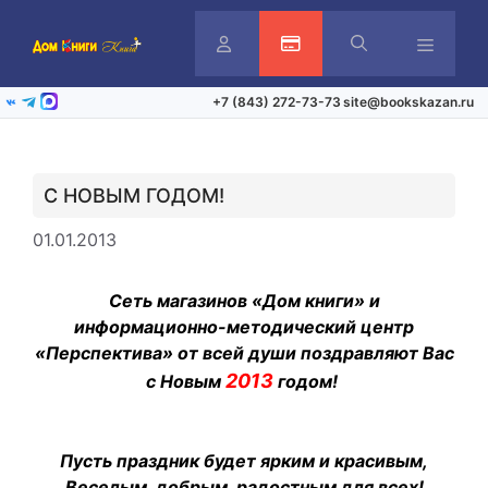
Перейти
к
содержимому
Личный
Активация карты
Меню
+7 (843) 272-73-73
site@bookskazan.ru
ВКонтакте
Telegram
Max
кабинет
С НОВЫМ ГОДОМ!
01.01.2013
Сеть магазинов «Дом книги» и
информационно-методический центр
«Перспектива»
от всей души поздравляют Вас
2013
с Новым
годом!
Пусть праздник будет ярким и красивым,
Веселым, добрым, радостным для всех!