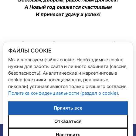
А Новый год окажется счастливым
И принесет удачу и успех!
Благодарим Вас за взаимопонимание!
ФАЙЛЫ COOKIE
Мы всегда рады сотрудничеству с Вами!
Мы используем файлы cookie. Необходимые cookie
нужны для работы сайта и личного кабинета (сессия,
Рубрики
Новости сети магазинов
безопасность). Аналитические и маркетинговые
Внимание! Изменения в системе скидок
cookie (счетчики посещаемости, рекламные
пиксели) устанавливаются только с вашего согласия.
Cash&Carry
Политика конфиденциальности (раздел о cookie)
.
Скидка 20% на всё 15, 30 и 31 числа
каждого месяца
Принять все
Отказаться
© 2026 Сеть магазинов "Дом книги", "Книга плюс"
•
Настроить