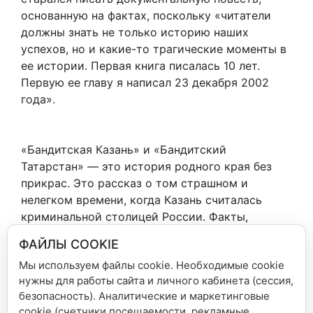
основанную на фактах, поскольку «читатели
должны знать не только историю наших
успехов, но и какие-то трагические моменты в
ее истории. Первая книга писалась 10 лет.
Первую ее главу я написал 23 декабря 2002
года».
«Бандитская Казань» и «Бандитский
Татарстан» — это история родного края без
прикрас. Это рассказ о том страшном и
нелегком времени, когда Казань считалась
криминальной столицей России. Факты,
изложенные в книгах М. Беляева и А.
ФАЙЛЫ COOKIE
Шептицкого, нужно знать хотя бы для того,
Мы используем файлы cookie. Необходимые cookie
чтобы иметь реальный взгляд на то прошлое,
нужны для работы сайта и личного кабинета (сессия,
по которому мы ностальгируем.
безопасность). Аналитические и маркетинговые
cookie (счетчики посещаемости, рекламные