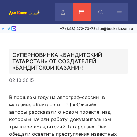
Перейти
к
содержимому
Личный
Активация карты
Меню
+7 (843) 272-73-73
site@bookskazan.ru
ВКонтакте
Telegram
Max
кабинет
СУПЕРНОВИНКА «БАНДИТСКИЙ
ТАТАРСТАН» ОТ СОЗДАТЕЛЕЙ
«БАНДИТСКОЙ КАЗАНИ»!
02.10.2015
В прошлом году на автограф-сессии в
магазине «Книга+» в ТРЦ «Южный»
авторы рассказали о новом проекте, над
которым начали работу, документальном
триллере «Бандитский Татарстан». Они
обещали осветить преступления известных