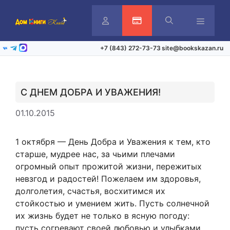
Перейти
к
содержимому
Личный
Активация карты
Меню
+7 (843) 272-73-73
site@bookskazan.ru
ВКонтакте
Telegram
Max
кабинет
С ДНЕМ ДОБРА И УВАЖЕНИЯ!
01.10.2015
1 октября — День Добра и Уважения к тем, кто
старше, мудрее нас, за чьими плечами
огромный опыт прожитой жизни, пережитых
невзгод и радостей! Пожелаем им здоровья,
долголетия, счастья, восхитимся их
стойкостью и умением жить. Пусть солнечной
их жизнь будет не только в ясную погоду:
пусть согревают своей любовью и улыбками