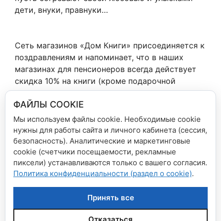
дети, внуки, правнуки…
Сеть магазинов «Дом Книги» присоединяется к
поздравлениям и напоминает, что в наших
магазинах для пенсионеров всегда действует
скидка 10% на книги (кроме подарочной
литературы и литературы местных
ФАЙЛЫ COOKIE
издательств)!
Мы используем файлы cookie. Необходимые cookie
нужны для работы сайта и личного кабинета (сессия,
Рубрики
Новости сети магазинов
безопасность). Аналитические и маркетинговые
Космический триллер от Энди Вейера
cookie (счетчики посещаемости, рекламные
пиксели) устанавливаются только с вашего согласия.
«Марсианин»!
Политика конфиденциальности (раздел о cookie)
.
Суперновинка «Бандитский Татарстан» от
создателей «Бандитской Казани»!
Принять все
Отказаться