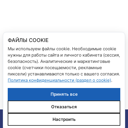
ФАЙЛЫ COOKIE
Мы используем файлы cookie. Необходимые cookie
нужны для работы сайта и личного кабинета (сессия,
безопасность). Аналитические и маркетинговые
Рубрики
Новости сети магазинов
cookie (счетчики посещаемости, рекламные
пиксели) устанавливаются только с вашего согласия.
1 и 9 мая — график работы магазинов «Дом
Политика конфиденциальности (раздел о cookie)
.
Книги» и «Книга+»
Готовимся к школе заранее!
Принять все
Отказаться
© 2026 Сеть магазинов "Дом книги", "Книга плюс"
•
Настроить
Создано с помощью
GeneratePress