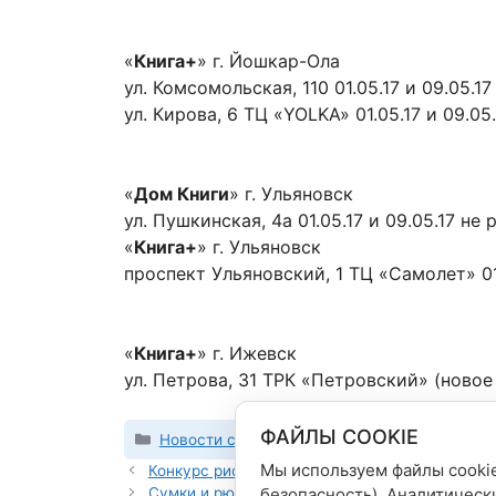
«
Книга+
» г. Йошкар-Ола
ул. Комсомольская, 110 01.05.17 и 09.05.17
ул. Кирова, 6 ТЦ «YOLKA» 01.05.17 и 09.0
«
Дом Книги
» г. Ульяновск
ул. Пушкинская, 4а 01.05.17 и 09.05.17 не 
«
Книга+
» г. Ульяновск
проспект Ульяновский, 1 ТЦ «Самолет» 01
«
Книга+
» г. Ижевск
ул. Петрова, 31 ТРК «Петровский» (новое 
ФАЙЛЫ COOKIE
Рубрики
Новости сети магазинов
Мы используем файлы cookie
Конкурс рисунков от компании Stabilo!
Сумки и рюкзаки по сниженным ценам!
безопасность). Аналитическ