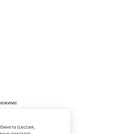
 режиме
бинета (сессия,
мные пиксели)