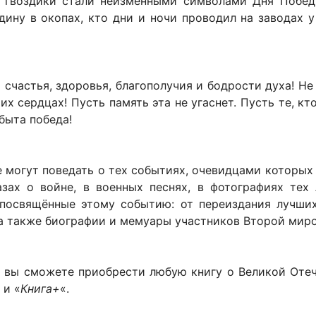
и гвоздики стали неизменными символами Дня Побед
дину в окопах, кто дни и ночи проводил на заводах 
частья, здоровья, благополучия и бодрости духа! Не 
х сердцах! Пусть память эта не угаснет. Пусть те, кт
быта победа!
 могут поведать о тех событиях, очевидцами которых
зах о войне, в военных песнях, в фотографиях тех
 посвящённые этому событию: от переиздания лучши
 а также биографии и мемуары участников Второй миро
 вы сможете приобрести любую книгу о Великой Оте
 и «
Книга+
«.