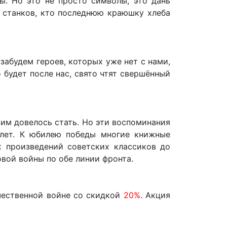
ы. Но это не просто символы, это дань
у станков, кто последнюю краюшку хлеба
забудем героев, которых уже нет с нами,
о будет после нас, свято чтят свершённый
 им довелось стать. Но эти воспоминания
 лет. К юбилею победы многие книжные
х произведений советских классиков до
вой войны по обе линии фронта.
чественной войне со скидкой
20%
. Акция