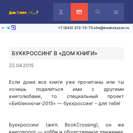
Перейти
к
содержимому
Личный
Активация карты
Меню
+7 (843) 272-73-73
site@bookskazan.ru
ВКонтакте
Telegram
Max
кабинет
БУККРОССИНГ В «ДОМ КНИГИ»
22.04.2015
Если дома все книги уже прочитаны или ты
хочешь поделиться ими с другими
книголюбами, то специальный проект
«
Библионочи-2015
» — буккроссинг – для тебя!
Буккроссинг (англ. BookCrossing), он же
книговорот — хобби и общественное движение,