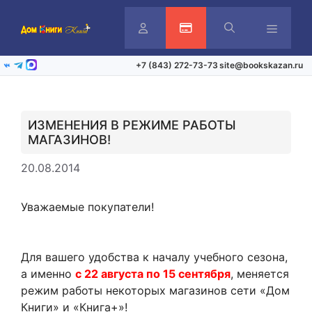
Перейти
к
содержимому
Личный
Активация карты
Меню
+7 (843) 272-73-73
site@bookskazan.ru
ВКонтакте
Telegram
Max
кабинет
ИЗМЕНЕНИЯ В РЕЖИМЕ РАБОТЫ
МАГАЗИНОВ!
20.08.2014
Уважаемые покупатели!
Для вашего удобства к началу учебного сезона,
а именно
с 22 августа по 15 сентября
, меняется
режим работы некоторых магазинов сети «Дом
Книги» и «Книга+»!