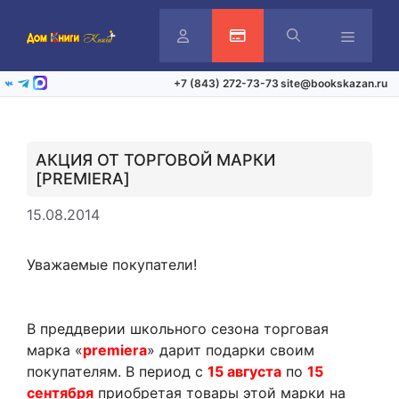
Перейти
к
содержимому
Личный
Активация карты
Меню
+7 (843) 272-73-73
site@bookskazan.ru
ВКонтакте
Telegram
Max
кабинет
АКЦИЯ ОТ ТОРГОВОЙ МАРКИ
[PREMIERA]
15.08.2014
Уважаемые покупатели!
В преддверии школьного сезона торговая
марка «
premiera
» дарит подарки своим
покупателям. В период с
15 августа
по
15
сентября
приобретая товары этой марки на