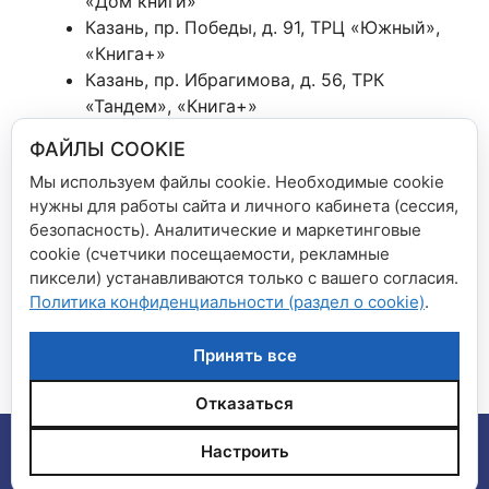
«Дом книги»
Казань, пр. Победы, д. 91, ТРЦ «Южный»,
«Книга+»
Казань, пр. Ибрагимова, д. 56, ТРК
«Тандем», «Книга+»
Зеленодольск, ул. Комсомольская, д. 8,
ФАЙЛЫ COOKIE
«Дом книги»
Мы используем файлы cookie. Необходимые cookie
Нижнекамск, пр. Химиков, д. 34 ТК
нужны для работы сайта и личного кабинета (сессия,
«Аркада», «Дом книги»
безопасность). Аналитические и маркетинговые
cookie (счетчики посещаемости, рекламные
Рубрики
Новости сети магазинов
пиксели) устанавливаются только с вашего согласия.
Политика конфиденциальности (раздел о cookie)
.
Внимание — акция!
Изменения в режиме работы магазинов!
Принять все
Отказаться
© 2026 Сеть магазинов "Дом книги", "Книга плюс"
•
Настроить
Создано с помощью
GeneratePress