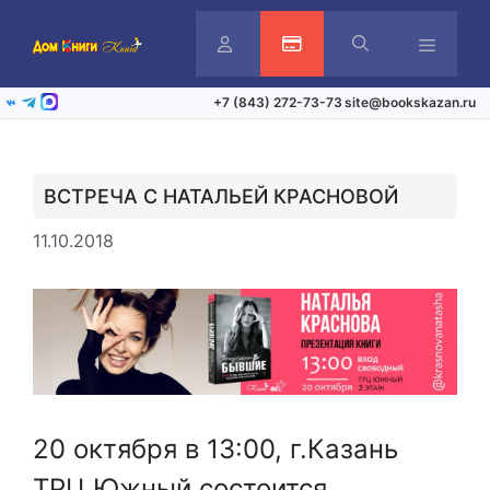
Перейти
к
содержимому
Личный
Активация карты
Меню
+7 (843) 272-73-73
site@bookskazan.ru
ВКонтакте
Telegram
Max
кабинет
ВСТРЕЧА С НАТАЛЬЕЙ КРАСНОВОЙ
11.10.2018
20 октября в 13:00, г.Казань
ТРЦ Южный состоится