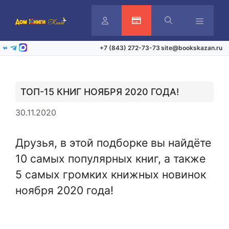
Перейти
к
содержимому
Личный
Активация карты
Меню
+7 (843) 272-73-73
site@bookskazan.ru
ВКонтакте
Telegram
Max
кабинет
ТОП-15 КНИГ НОЯБРЯ 2020 ГОДА!
30.11.2020
Друзья, в этой подборке вы найдёте
10 самых популярных книг,
а также
5 самых громких книжных новинок
ноября 2020 года!