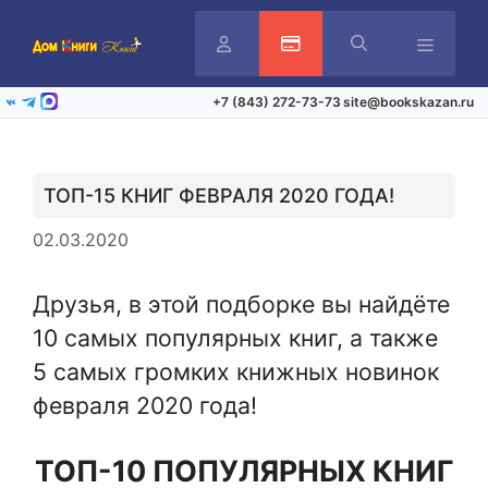
Перейти
к
содержимому
Личный
Активация карты
Меню
+7 (843) 272-73-73
site@bookskazan.ru
ВКонтакте
Telegram
Max
кабинет
ТОП-15 КНИГ ФЕВРАЛЯ 2020 ГОДА!
02.03.2020
Друзья, в этой подборке вы найдёте
10 самых популярных книг, а также
5 самых громких книжных новинок
февраля 2020 года!
ТОП-10 ПОПУЛЯРНЫХ КНИГ