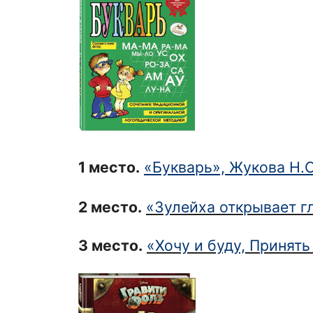
1 место
.
«Букварь», Жукова Н.С
2 место
.
«Зулейха открывает гл
3 место
.
«Хочу и буду, Принят