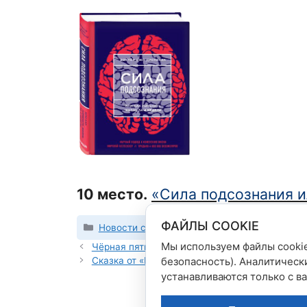
10 место
.
«Сила подсознания и
ФАЙЛЫ COOKIE
Рубрики
Новости сети магазинов
Мы используем файлы cookie
Чёрная пятница 23, 24 и 25 ноября!
Сказка от «БАСТЫ»
безопасность). Аналитическ
устанавливаются только с в