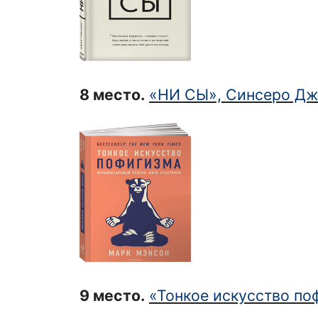
8 место
.
«НИ СЫ», Синсеро Дж
9 место
.
«Тонкое искусство по