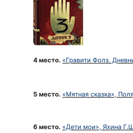
4 место
.
«Гравити Фолз. Дневни
5 место
.
«Мятная сказка», Пол
6 место
.
«Дети мои», Яхина Г.Ш