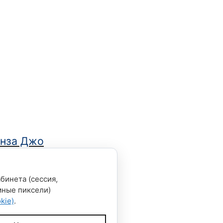
енза Джо
бинета (сессия,
мные пиксели)
kie)
.