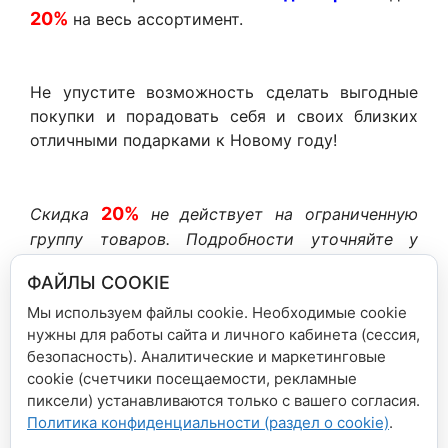
20%
на весь ассортимент.
Не упустите возможность сделать выгодные
покупки и порадовать себя и своих близких
отличными подарками к Новому году!
20%
Скидка
не действует на ограниченную
группу товаров. Подробности уточняйте у
продавцов.
ФАЙЛЫ COOKIE
Мы используем файлы cookie. Необходимые cookie
нужны для работы сайта и личного кабинета (сессия,
безопасность). Аналитические и маркетинговые
Рубрики
Новости сети магазинов
cookie (счетчики посещаемости, рекламные
пиксели) устанавливаются только с вашего согласия.
Внимание! Акция от издательства «Росмэн»
Политика конфиденциальности (раздел о cookie)
.
Новогодние акции в сети магазинов «Дом