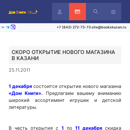
Перейти
к
содержимому
Личный
Активация карты
Меню
+7 (843) 272-73-73
site@bookskazan.ru
ВКонтакте
Telegram
Max
кабинет
СКОРО ОТКРЫТИЕ НОВОГО МАГАЗИНА
В КАЗАНИ
25.11.2011
1 декабря
состоится открытие нового магазина
«Дом Книги».
Предлагаем вашему вниманию
широкий ассортимент игрушек и детской
литературы.
В честь открытия с
1
по
11 декабря
скидка