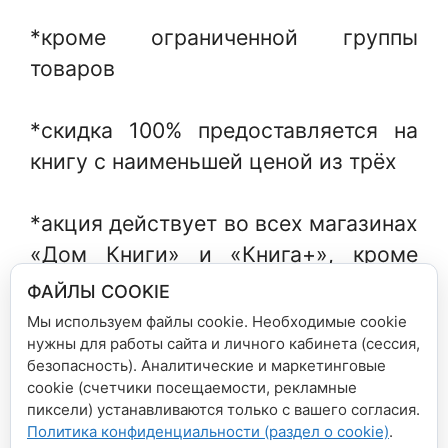
*кроме ограниченной группы
товаров
*скидка 100% предоставляется на
книгу с наименьшей ценой из трёх
*акция действует во всех магазинах
«Дом Книги» и «Книга+», кроме
магазина в ТЦ «Колизей», г.
ФАЙЛЫ COOKIE
Йошкар-Ола
Мы используем файлы cookie. Необходимые cookie
нужны для работы сайта и личного кабинета (сессия,
безопасность). Аналитические и маркетинговые
Рубрики
Новости сети магазинов
cookie (счетчики посещаемости, рекламные
пиксели) устанавливаются только с вашего согласия.
Режим работы розничных магазинов 8
Политика конфиденциальности (раздел о cookie)
.
марта