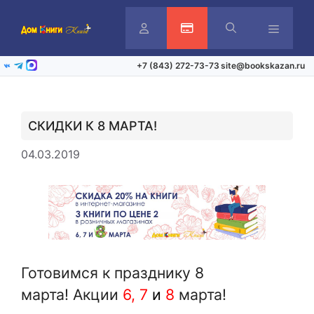
Перейти
к
содержимому
Личный
Активация карты
Меню
+7 (843) 272-73-73
site@bookskazan.ru
ВКонтакте
Telegram
Max
кабинет
СКИДКИ К 8 МАРТА!
04.03.2019
Готовимся к празднику 8
марта!
Акции
6, 7
и
8
марта!