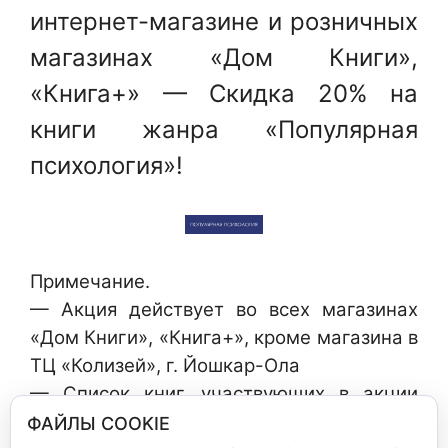
интернет-магазине и розничных
магазинах «Дом Книги»,
«Книга+» — Скидка 20% на
книги жанра «Популярная
психология»!
Примечание.
— Акция действует во всех магазинах
«Дом Книги», «Книга+», кроме магазина в
ТЦ «Колизей», г. Йошкар-Ола
— Список книг, участвующих в акции
уточняйте у продавцов-консультантов
ФАЙЛЫ COOKIE