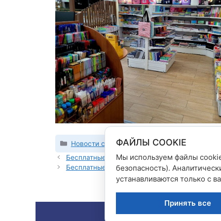
ФАЙЛЫ COOKIE
Рубрики
Новости сети магазинов
Мы используем файлы cookie
Бесплатные вебинары в июле
Бесплатные вебинары в августе
безопасность). Аналитическ
устанавливаются только с в
Принять все
© 2026 Сеть 