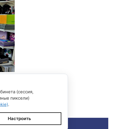
бинета (сессия,
мные пиксели)
kie)
.
Настроить
GeneratePress