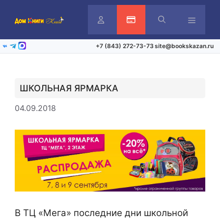
Перейти
к
содержимому
Личный
Активация карты
Меню
+7 (843) 272-73-73
site@bookskazan.ru
ВКонтакте
Telegram
Max
кабинет
ШКОЛЬНАЯ ЯРМАРКА
04.09.2018
В ТЦ «Мега» последние дни школьной