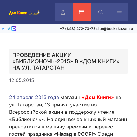
Перейти
к
содержимому
Личный
Активация карты
Меню
+7 (843) 272-73-73
site@bookskazan.ru
ВКонтакте
Telegram
Max
кабинет
ПРОВЕДЕНИЕ АКЦИИ
«БИБЛИОНОЧЬ-2015» В «ДОМ КНИГИ»
НА УЛ. ТАТАРСТАН
12.05.2015
24 апреля 2015 года
магазин
«Дом Книги»
на
ул. Татарстан, 13 принял участие во
Всероссийской акции в поддержку чтения
«Библионочь». На один вечер книжный магазин
превратился в машину времени и перенес
гостей праздника
«Назад в СССР!»
Среди