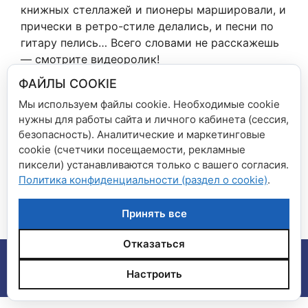
книжных стеллажей и пионеры маршировали, и
прически в ретро-стиле делались, и песни по
гитару пелись… Всего словами не расскажешь
— смотрите видеоролик!
ФАЙЛЫ COOKIE
Мы используем файлы cookie. Необходимые cookie
нужны для работы сайта и личного кабинета (сессия,
Рубрики
Новости сети магазинов
безопасность). Аналитические и маркетинговые
cookie (счетчики посещаемости, рекламные
Встреча с Юрием Вяземским
пиксели) устанавливаются только с вашего согласия.
«Библиосумерки» в «Книга+» ТРЦ Южный:
Политика конфиденциальности (раздел о cookie)
.
«Алиса в Стране Чудес» приглашет гостей!
Принять все
Отказаться
© 2026 Сеть магазинов "Дом книги", "Книга плюс"
•
Настроить
Создано с помощью
GeneratePress