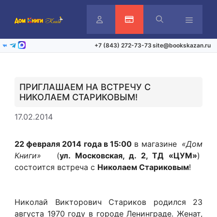
Перейти
к
содержимому
Личный
Активация карты
Меню
+7 (843) 272-73-73
site@bookskazan.ru
ВКонтакте
Telegram
Max
кабинет
ПРИГЛАШАЕМ НА ВСТРЕЧУ С
НИКОЛАЕМ СТАРИКОВЫМ!
17.02.2014
22 февраля 2014 года в 15:00
в магазине
«Дом
Книги»
(
ул. Московская, д. 2, ТД «ЦУМ»
)
состоится встреча с
Николаем Стариковым
!
Николай Викторович Стариков родился 23
августа 1970 году в городе Ленинграде. Женат,