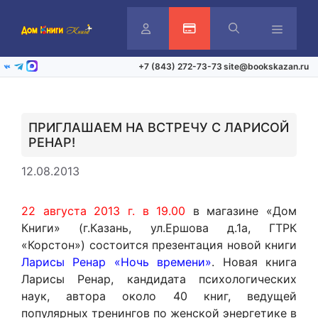
Перейти
к
содержимому
Личный
Активация карты
Меню
+7 (843) 272-73-73
site@bookskazan.ru
ВКонтакте
Telegram
Max
кабинет
ПРИГЛАШАЕМ НА ВСТРЕЧУ С ЛАРИСОЙ
РЕНАР!
12.08.2013
22 августа 2013 г. в 19.00
в магазине «Дом
Книги» (г.Казань, ул.Ершова д.1а, ГТРК
«Корстон») состоится презентация новой книги
Ларисы Ренар «Ночь времени»
. Новая книга
Ларисы Ренар, кандидата психологических
наук, автора около 40 книг, ведущей
популярных тренингов по женской энергетике в