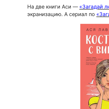
На две книги Аси —
«Загадай л
экранизацию. А сериал по
«Заг