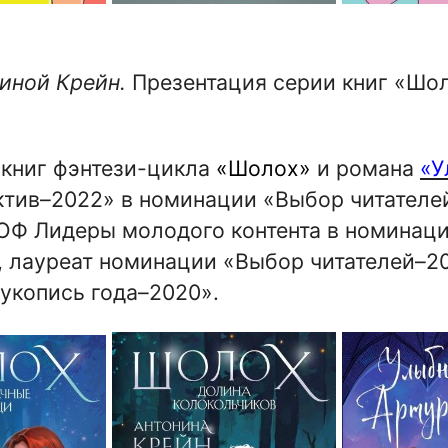
ниной Крейн.
Презентация серии книг «Шо
 книг фэнтези-цикла
«Шолох»
и романа
«У
ктив–2022» в номинации «Выбор читателей
 ЮФ Лидеры молодого контента в номина
, лауреат номинации «Выбор читателей–20
укопись года–2020».