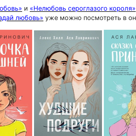
юбовь»
и
«Нелюбовь сероглазого короля»
адай любовь»
уже можно посмотреть в он