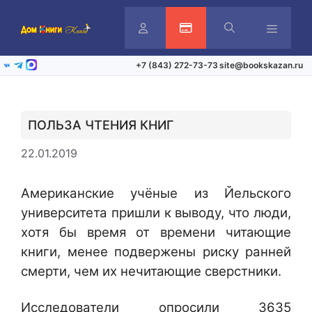
Перейти
к
содержимому
Личный
Активация карты
Меню
+7 (843) 272-73-73
site@bookskazan.ru
ВКонтакте
Telegram
Max
кабинет
ПОЛЬЗА ЧТЕНИЯ КНИГ
22.01.2019
Американские учёные из Йельского
университета пришли к выводу, что люди,
хотя бы время от времени читающие
книги, менее подвержены риску ранней
смерти, чем их нечитающие сверстники.
Исследователи опросили 3635