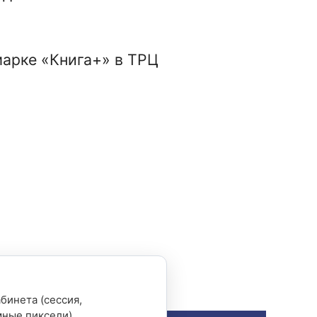
марке «Книга+» в ТРЦ
бинета (сессия,
мные пиксели)