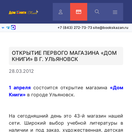
Перейти
к
содержимому
Личный
Активация карты
Меню
+7 (843) 272-73-73
site@bookskazan.ru
ВКонтакте
Telegram
Max
кабинет
ОТКРЫТИЕ ПЕРВОГО МАГАЗИНА «ДОМ
КНИГИ» В Г. УЛЬЯНОВСК
28.03.2012
1 апреля
состоится открытие магазина
«Дом
Книги»
в городе Ульяновск.
На сегодняшний день это 43-й магазин нашей
сети. Широкий выбор учебной литературы в
наличии и под заказ, художественная, детская