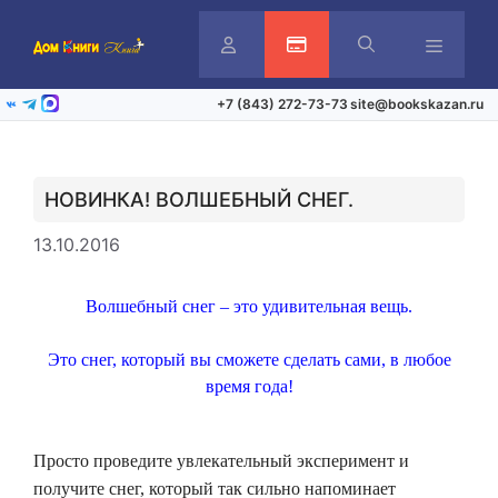
Перейти
к
содержимому
Личный
Активация карты
Меню
+7 (843) 272-73-73
site@bookskazan.ru
ВКонтакте
Telegram
Max
кабинет
НОВИНКА! ВОЛШЕБНЫЙ СНЕГ.
13.10.2016
Волшебный снег – это удивительная вещь.
Это снег, который вы сможете сделать сами, в любое
время года!
Просто проведите увлекательный эксперимент и
получите снег, который так сильно напоминает