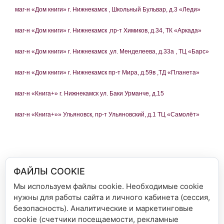
маг-н «Дом книги» г. Нижнекамск , Школьный Бульвар, д.3 «Леди»
маг-н «Дом книги» г. Нижнекамск ,пр-т Химиков, д.34, ТК «Аркада»
маг-н «Дом книги» г. Нижнекамск ,ул. Менделеева, д.33а , ТЦ «Барс»
маг-н «Дом книги» г. Нижнекамск пр-т Мира, д.59в ,ТД «Планета»
маг-н «Книга+» г. Нижнекамск ул. Баки Урманче, д.15
маг-н «Книга+»» Ульяновск, пр-т Ульяновский, д.1 ТЦ «Самолёт»
ФАЙЛЫ COOKIE
Мы используем файлы cookie. Необходимые cookie
нужны для работы сайта и личного кабинета (сессия,
Рубрики
Новости сети магазинов
безопасность). Аналитические и маркетинговые
Поздравь шоколадным подарком своего
cookie (счетчики посещаемости, рекламные