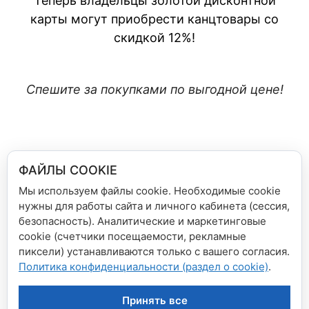
Теперь владельцы золотой дисконтной
карты могут приобрести канцтовары со
скидкой 12%!
Спешите за покупками по выгодной цене!
ФАЙЛЫ COOKIE
Подробности о системе скидок уточняйте в
магазинах.
Мы используем файлы cookie. Необходимые cookie
нужны для работы сайта и личного кабинета (сессия,
безопасность). Аналитические и маркетинговые
Рубрики
Новости сети магазинов
cookie (счетчики посещаемости, рекламные
пиксели) устанавливаются только с вашего согласия.
Больше скидок для владельцев серебряных
Политика конфиденциальности (раздел о cookie)
.
карт!
Поздравляем с Днем Учителя!
Принять все