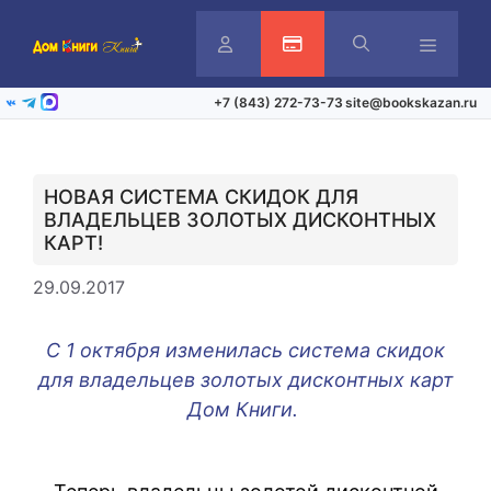
Перейти
к
содержимому
Личный
Активация карты
Меню
+7 (843) 272-73-73
site@bookskazan.ru
ВКонтакте
Telegram
Max
кабинет
НОВАЯ СИСТЕМА СКИДОК ДЛЯ
ВЛАДЕЛЬЦЕВ ЗОЛОТЫХ ДИСКОНТНЫХ
КАРТ!
29.09.2017
С 1 октября изменилась система скидок
для владельцев золотых дисконтных карт
Дом Книги.