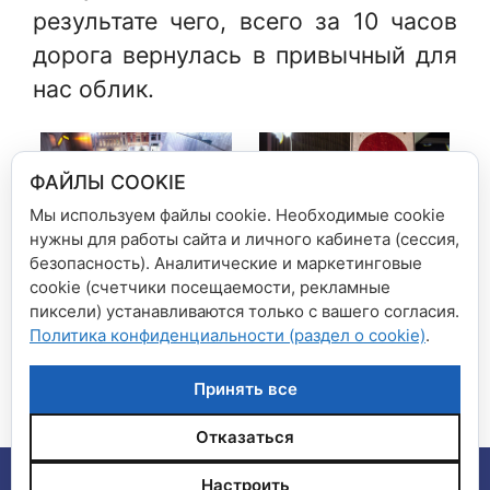
результате чего, всего за 10 часов
дорога вернулась в привычный для
нас облик.
ФАЙЛЫ COOKIE
Мы используем файлы cookie. Необходимые cookie
нужны для работы сайта и личного кабинета (сессия,
безопасность). Аналитические и маркетинговые
cookie (счетчики посещаемости, рекламные
Рубрики
Новости сети магазинов
пиксели) устанавливаются только с вашего согласия.
Политика конфиденциальности (раздел о cookie)
.
Книжный магазин Zhongshuge
Двойные бонусы весь апрель!
Принять все
Отказаться
© 2026 Сеть магазинов "Дом книги", "Книга плюс"
•
Настроить