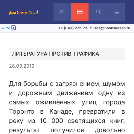
Перейти
к
содержимому
Личный
Активация карты
Меню
+7 (843) 272-73-73
site@bookskazan.ru
ВКонтакте
Telegram
Max
кабинет
ЛИТЕРАТУРА ПРОТИВ ТРАФИКА
28.03.2019
Для борьбы с загрязнением, шумом
и дорожным движением одну из
самых оживлённых улиц города
Торонто в Канаде, превратили в
реку из 10 000 светящихся книг,
результат получился довольно