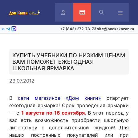
Перейти
к
содержимому
Личный
Активация карты
Меню
+7 (843) 272-73-73
site@bookskazan.ru
ВКонтакте
Telegram
Max
кабинет
КУПИТЬ УЧЕБНИКИ ПО НИЗКИМ ЦЕНАМ
ВАМ ПОМОЖЕТ ЕЖЕГОДНАЯ
ШКОЛЬНАЯ ЯРМАРКА
23.07.2012
В
сети магазинов «Дом книги»
стартует
ежегодная ярмарка! Срок проведения ярмарки
— с
1 августа по 16 сентября
.
В этот период у
вас есть возможность приобрести школьную
литературу с дополнительной скидкой! Для
наших постоянных покупателей или при