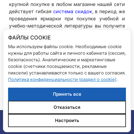
крупной покупке в любом магазине нашей сети
действует гибкая
система скидок
, в период же
проведения ярмарки при покупке учебной и
учебно-методической литературы вы получите
специальные скидки до
30%.
ФАЙЛЫ COOKIE
Мы используем файлы cookie. Необходимые cookie
нужны для работы сайта и личного кабинета (сессия,
безопасность). Аналитические и маркетинговые
cookie (счетчики посещаемости, рекламные
Рубрики
Новости сети магазинов
пиксели) устанавливаются только с вашего согласия.
Политика конфиденциальности (раздел о cookie)
.
Снижение цен на акционные товары
Вниманию покупателей!
Принять все
Отказаться
© 2026 Сеть магазинов "Дом книги", "Книга плюс"
•
Настроить
Создано с помощью
GeneratePress