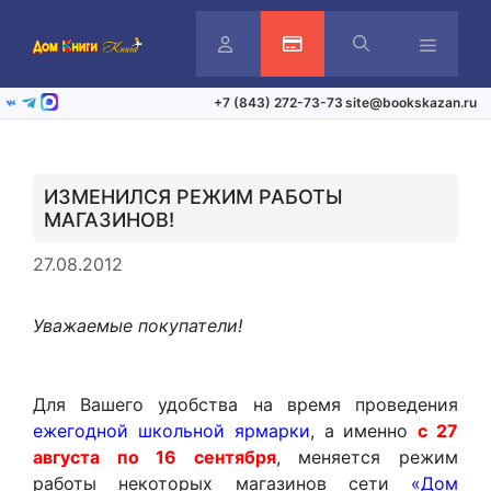
Перейти
к
содержимому
Личный
Активация карты
Меню
+7 (843) 272-73-73
site@bookskazan.ru
ВКонтакте
Telegram
Max
кабинет
ИЗМЕНИЛСЯ РЕЖИМ РАБОТЫ
МАГАЗИНОВ!
27.08.2012
Уважаемые покупатели!
Для Вашего удобства на время проведения
ежегодной школьной ярмарки
, а именно
с 27
августа по 16 сентября
, меняется режим
работы некоторых магазинов сети
«Дом