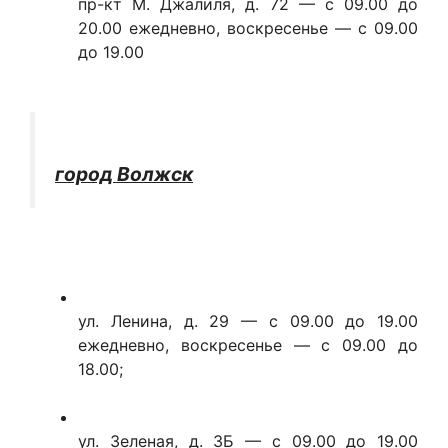
пр-кт М. Джалиля, д. 72 — с 09.00 до
20.00 ежедневно, воскресенье — с 09.00
до 19.00
город Волжск
ул. Ленина, д. 29 — с 09.00 до 19.00
ежедневно, воскресенье — с 09.00 до
18.00;
ул. Зеленая, д. 3Б — с 09.00 до 19.00