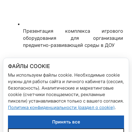
Презентация комплекса игрового
оборудования для организации
предметно-развивающей среды в ДОУ
ФАЙЛЫ COOKIE
Прайс-лист элементов комплекса
Мы используем файлы cookie. Необходимые cookie
нужны для работы сайта и личного кабинета (сессия,
Рубрики
Новости сети магазинов
безопасность). Аналитические и маркетинговые
Внимание! Изменения в системе скидок
cookie (счетчики посещаемости, рекламные
пиксели) устанавливаются только с вашего согласия.
Cash&Carry
Политика конфиденциальности (раздел о cookie)
.
Долгожданная новинка Стивена Кинга —
«Страна радости»
Принять все