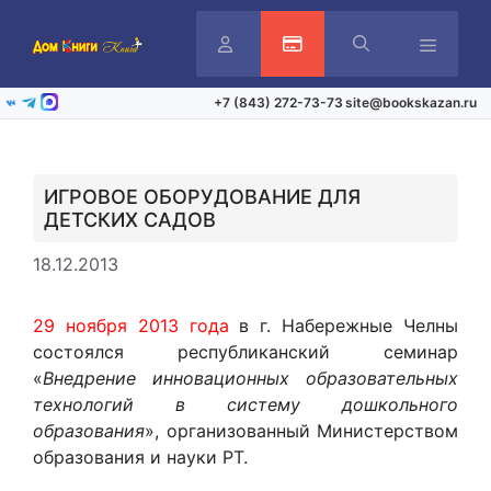
Перейти
к
содержимому
Личный
Активация карты
Меню
+7 (843) 272-73-73
site@bookskazan.ru
ВКонтакте
Telegram
Max
кабинет
ИГРОВОЕ ОБОРУДОВАНИЕ ДЛЯ
ДЕТСКИХ САДОВ
18.12.2013
29 ноября 2013 года
в г. Набережные Челны
состоялся республиканский семинар
«
Внедрение инновационных образовательных
технологий в систему дошкольного
образования
», организованный Министерством
образования и науки РТ.