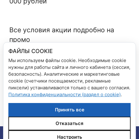
000 рублей
Все условия акции подробно на
промо
сайте
https://promo.hatber.ru/elemen
ФАЙЛЫ COOKIE
tomania
Мы используем файлы cookie. Необходимые cookie
нужны для работы сайта и личного кабинета (сессия,
безопасность). Аналитические и маркетинговые
Рубрики
Новости сети магазинов
cookie (счетчики посещаемости, рекламные
пиксели) устанавливаются только с вашего согласия.
Оплачивайте покупки через СБП и
Политика конфиденциальности (раздел о cookie)
.
участвуйте в розыгрыше призов
До свидания, детский сад!
Принять все
Отказаться
© 2026 Сеть магазинов "Дом книги", "Книга плюс"
•
Настроить