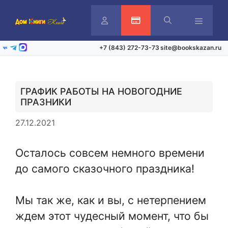
Перейти
к
содержимому
Личный
Активация карты
Меню
+7 (843) 272-73-73
site@bookskazan.ru
ВКонтакте
Telegram
Max
кабинет
ГРАФИК РАБОТЫ НА НОВОГОДНИЕ
ПРАЗНИКИ
27.12.2021
Осталось совсем немного времени
до самого сказочного праздника!
Мы так же, как и вы, с нетерпением
ждем этот чудесный момент, что бы