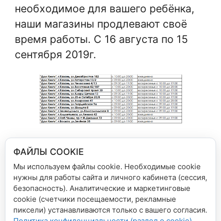
необходимое для вашего ребёнка,
наши магазины продлевают своё
время работы. С 16 августа по 15
сентября 2019г.
Остальные магазины сетей «Дом
ФАЙЛЫ COOKIE
Книги», «Книга+» работают в
Мы используем файлы cookie. Необходимые cookie
обычном режиме.
нужны для работы сайта и личного кабинета (сессия,
безопасность). Аналитические и маркетинговые
cookie (счетчики посещаемости, рекламные
Рубрики
Новости сети магазинов
пиксели) устанавливаются только с вашего согласия.
Политика конфиденциальности (раздел о cookie)
.