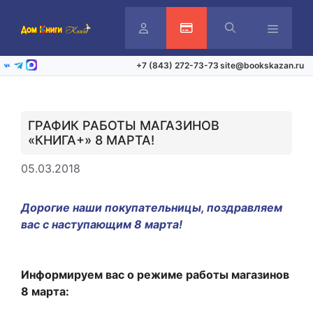
Перейти
к
содержимому
Личный
Активация карты
Меню
+7 (843) 272-73-73
site@bookskazan.ru
ВКонтакте
Telegram
Max
кабинет
ГРАФИК РАБОТЫ МАГАЗИНОВ
«КНИГА+» 8 МАРТА!
05.03.2018
Дорогие наши покупательницы, поздравляем
вас с наступающим 8 марта!
Информируем вас о режиме работы магазинов
8 марта: