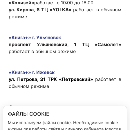
«Колизей»
работает с 10:00 до 18:00
ул. Кирова, 6 ТЦ «YOLKA»
работает в обычном
режиме
«Книга+» г. Ульяновск
проспект Ульяновский, 1 ТЦ «Самолет»
работает в обычном режиме
«Книга+» г. Ижевск
ул. Петрова, 31 ТРК «Петровский»
работает в
обычном режиме
С наступающим вас праздником и приятных
ФАЙЛЫ COOKIE
покупок!
Мы используем файлы cookie. Необходимые cookie
нужны для работы сайта и личного кабинета (сессия,