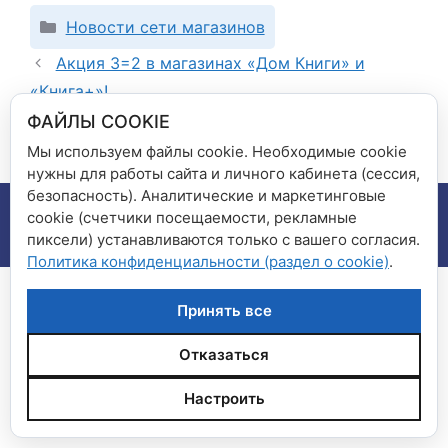
Рубрики
Новости сети магазинов
Акция 3=2 в магазинах «Дом Книги» и
«Книга+»!
Акция для художников!
ФАЙЛЫ COOKIE
Мы используем файлы cookie. Необходимые cookie
нужны для работы сайта и личного кабинета (сессия,
безопасность). Аналитические и маркетинговые
© 2026 Сеть магазинов "Дом книги", "Книга плюс"
•
cookie (счетчики посещаемости, рекламные
Создано с помощью
GeneratePress
пиксели) устанавливаются только с вашего согласия.
Политика конфиденциальности (раздел о cookie)
.
Принять все
Отказаться
Настроить