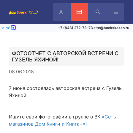
Перейти
к
содержимому
Личный
Активация карты
Меню
+7 (843) 272-73-73
site@bookskazan.ru
ВКонтакте
Telegram
Max
кабинет
ФОТООТЧЕТ С АВТОРСКОЙ ВСТРЕЧИ С
ГУЗЕЛЬ ЯХИНОЙ!
08.06.2018
7 июня состоялась авторская встреча с Гузель
Яхиной.
Ищите свои фотографии в группе в ВК
«Сеть
магазинов Дом Книги и Книга+»!