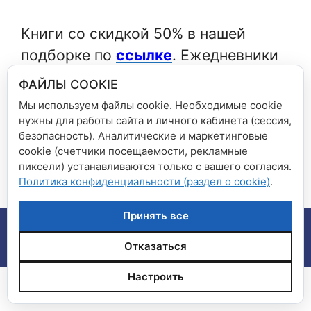
Книги со скидкой 50% в нашей
подборке по
ссылке
.
Ежедневники
со скидкой
по ссылке
.
ФАЙЛЫ COOKIE
Мы используем файлы cookie. Необходимые cookie
Рубрики
Новости сети магазинов
нужны для работы сайта и личного кабинета (сессия,
безопасность). Аналитические и маркетинговые
Бесплатные вебинары
cookie (счетчики посещаемости, рекламные
Бесплатные вебинары февраля
пиксели) устанавливаются только с вашего согласия.
Политика конфиденциальности (раздел о cookie)
.
Принять все
© 2026 Сеть магазинов "Дом книги", "Книга плюс"
•
Создано с помощью
GeneratePress
Отказаться
Настроить