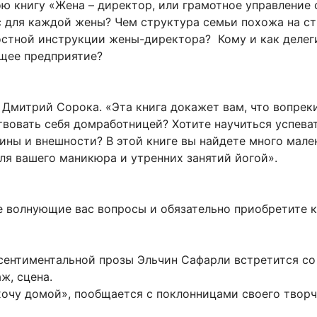
ю книгу «Жена – директор, или грамотное управление 
с для каждой жены? Чем структура семьи похожа на с
стной инструкции жены-директора? Кому и как делег
щее предприятие?
 Дмитрий Сорока. «Эта книга докажет вам, что вопре
твовать себя домработницей? Хотите научиться успев
ины и внешности? В этой книге вы найдете много мале
ля вашего маникюра и утренних занятий йогой».
е волнующие вас вопросы и обязательно приобретите к
сентиментальной прозы Эльчин Сафарли встретится со
ж, сцена.
хочу домой», пообщается с поклонницами своего твор