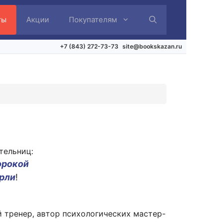
ты
Акции
Покупателям
+7 (843) 272-73-73
site@bookskazan.ru
тельниц:
орокой
рли
!
 тренер, автор психологических мастер-