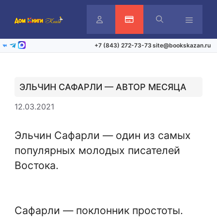
Перейти
к
содержимому
Личный
Активация карты
Меню
+7 (843) 272-73-73
site@bookskazan.ru
ВКонтакте
Telegram
Max
кабинет
ЭЛЬЧИН САФАРЛИ — АВТОР МЕСЯЦА
12.03.2021
Эльчин Сафарли — один из самых
популярных молодых писателей
Востока.
Сафарли — поклонник простоты.