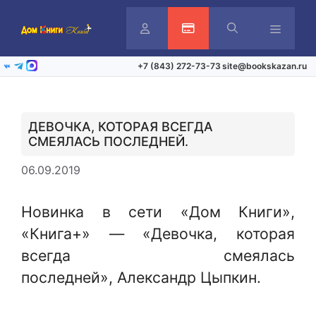
Перейти
к
содержимому
Личный
Активация карты
Меню
+7 (843) 272-73-73
site@bookskazan.ru
ВКонтакте
Telegram
Max
кабинет
ДЕВОЧКА, КОТОРАЯ ВСЕГДА
СМЕЯЛАСЬ ПОСЛЕДНЕЙ.
06.09.2019
Новинка в сети «Дом Книги»,
«Книга+» — «Девочка, которая
всегда смеялась
последней», Александр Цыпкин.