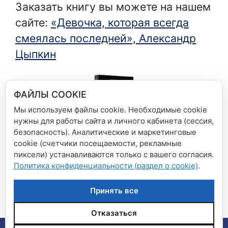
Заказать книгу вы можете на нашем
сайте:
«Девочка, которая всегда
смеялась последней», Александр
Цыпкин
ФАЙЛЫ COOKIE
Мы используем файлы cookie. Необходимые cookie
нужны для работы сайта и личного кабинета (сессия,
безопасность). Аналитические и маркетинговые
cookie (счетчики посещаемости, рекламные
Рубрики
Новости сети магазинов
пиксели) устанавливаются только с вашего согласия.
Политика конфиденциальности (раздел о cookie)
.
«Оно», Стивен Кинг. В новой кинообложке
Скидки на детскую классику!
Принять все
Отказаться