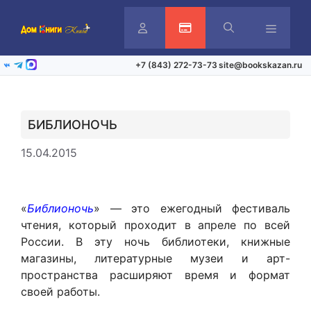
Перейти
к
содержимому
Личный
Активация карты
Меню
+7 (843) 272-73-73
site@bookskazan.ru
ВКонтакте
Telegram
Max
кабинет
БИБЛИОНОЧЬ
15.04.2015
«
Библионочь
» — это ежегодный фестиваль
чтения, который проходит в апреле по всей
России. В эту ночь библиотеки, книжные
магазины, литературные музеи и арт-
пространства расширяют время и формат
своей работы.