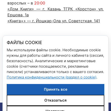
взрослых – в
20:00
«Дом Книги» — г. Казань ТГРК «Корстон» ул.
Ершова, 1а
«Книга+» — г. Йошкар-Ола ул. Советсткая, 141
Всех участников ждут скидки (кроме
ФАЙЛЫ COOKIE
ограниченной группы товаров):
Мы используем файлы cookie. Необходимые cookie
c
20:00
до
22:00
–
20%
нужны для работы сайта и личного кабинета (сессия,
с
22:00
до
00:00
–
30%
безопасность). Аналитические и маркетинговые
cookie (счетчики посещаемости, рекламные
Рубрики
Новости сети магазинов
пиксели) устанавливаются только с вашего согласия.
Политика конфиденциальности (раздел о cookie)
.
Отчёт о встрече с Романом Злотниковым
Библиосумерки
Принять все
Отказаться
© 2026 Сеть магазинов "Дом книги", "Книга плюс"
•