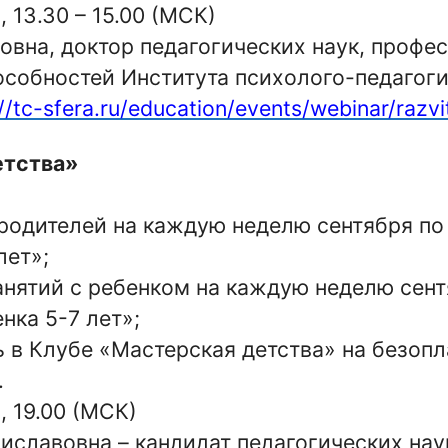
3,
13.30 – 15.00 (МСК
)
вна, доктор педагогических наук, профе
особностей Института психолого-педагоги
//tc-sfera.ru/education/events/webinar/razvi
етства»
дителей на каждую неделю сентября по 
лет»;
ятий с ребенком на каждую неделю сентя
нка 5-7 лет»;
 Клубе «Мастерская детства» на безопла
.
3,
19.00 (МСК)
иславовна – кандидат педагогических нау