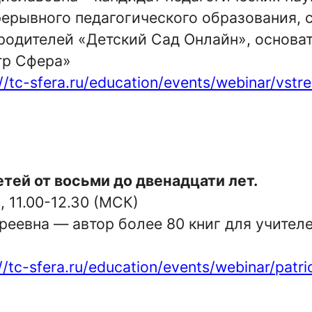
рывного педагогического образования, с
родителей «Детский Сад Онлайн», основат
тр Сфера»
://tc-sfera.ru/education/events/webinar/vst
тей от восьми до двенадцати лет.
3,
11.00-12.30 (МСК)
еевна — автор более 80 книг для учителе
//tc-sfera.ru/education/events/webinar/patr