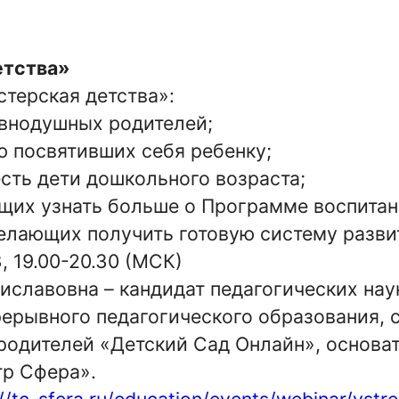
етства»
терская детства»:
внодушных родителей;
посвятивших себя ребенку;
сть дети дошкольного возраста;
х узнать больше о Программе воспитани
лающих получить готовую систему развит
3,
19.00-20.30 (МСК)
иславовна – кандидат педагогических нау
рывного педагогического образования, с
родителей «Детский Сад Онлайн», основат
тр Сфера».
://tc-sfera.ru/education/events/webinar/vst