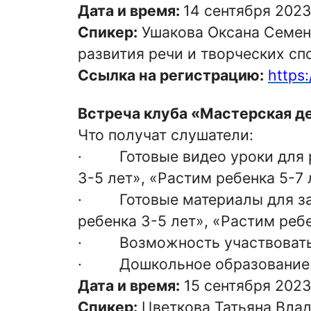
Дата и
время
:
14 сентября 202
Спикер:
Ушакова Оксана Семено
развития речи и творческих сп
Ссылка на регистрацию:
https:
Встреча клуба «Мастерская д
Что получат слушатели:
· Готовые видео уроки для ро
3-5 лет», «Растим ребенка 5-7 
· Готовые материалы для зан
ребенка 3-5 лет», «Растим ребе
· Возможность участвовать в
· Дошкольное образование
Дата и время:
15 сентября 202
Спикер:
Цветкова Татьяна Влад