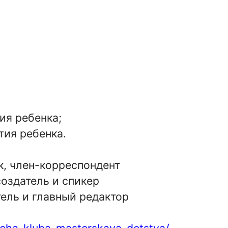
я ребенка;
ия ребенка.
к, член-корреспондент
оздатель и спикер
ель и главный редактор
recha-kluba-masterskaya-detstva/