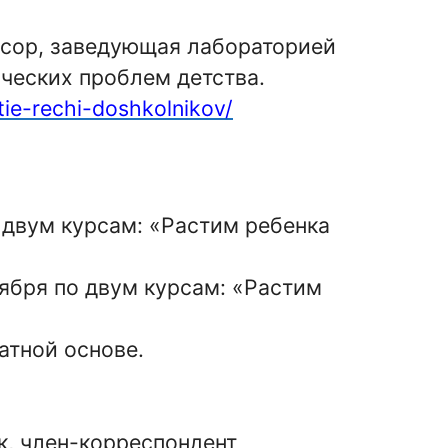
ссор, заведующая лабораторией
ческих проблем детства.
tie-rechi-doshkolnikov/
двум курсам: «Растим ребенка
бря по двум курсам: «Растим
тной основе.
к, член-корреспондент