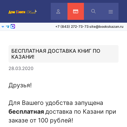
Перейти
к
содержимому
Личный
Активация карты
Меню
+7 (843) 272-73-73
site@bookskazan.ru
ВКонтакте
Telegram
Max
кабинет
БЕСПЛАТНАЯ ДОСТАВКА КНИГ ПО
КАЗАНИ!
28.03.2020
Друзья!
Для Вашего удобства запущена
бесплатная
доставка по Казани при
заказе от 100 рублей!