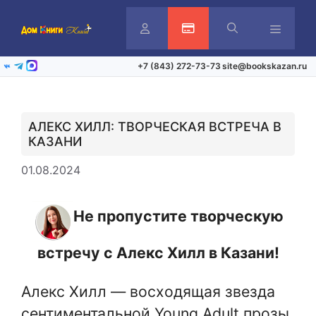
Перейти
к
содержимому
Личный
Активация карты
Меню
+7 (843) 272-73-73
site@bookskazan.ru
ВКонтакте
Telegram
Max
кабинет
АЛЕКС ХИЛЛ: ТВОРЧЕСКАЯ ВСТРЕЧА В
КАЗАНИ
01.08.2024
Не пропустите творческую
встречу с Алекс Хилл в Казани!
Алекс Хилл — восходящая звезда
сентиментальной Young Adult прозы.