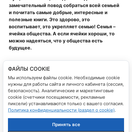
замечательный повод собраться всей семьей
и почитать самые добрые, интересные и
полезные книги. Это здорово, это
воспитывает, это укрепляет семью! Семья –
ячейка общества. А если ячейки хороши, то
можно надеяться, что у общества есть
будущее.
ФАЙЛЫ COOKIE
Мы используем файлы cookie. Необходимые cookie
нужны для работы сайта и личного кабинета (сессия,
Рубрики
Новости сети магазинов
безопасность). Аналитические и маркетинговые
Акция на всю зарубежную литературу:
cookie (счетчики посещаемости, рекламные
пиксели) устанавливаются только с вашего согласия.
читайте больше, платите меньше!
Политика конфиденциальности (раздел о cookie)
.
Акция на книги по рукоделию «Выбирай две
— плати за одну!»
Принять все