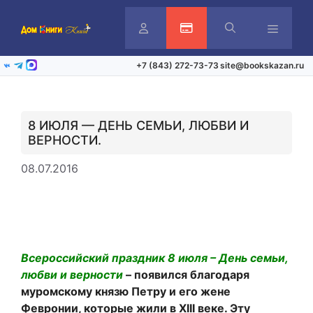
Перейти
к
содержимому
Личный
Активация карты
Меню
+7 (843) 272-73-73
site@bookskazan.ru
ВКонтакте
Telegram
Max
кабинет
8 ИЮЛЯ — ДЕНЬ СЕМЬИ, ЛЮБВИ И
ВЕРНОСТИ.
08.07.2016
Всероссийский праздник 8 июля – День семьи,
любви и верности
– появился благодаря
муромскому князю Петру и его жене
Февронии, которые жили в XIII веке. Эту