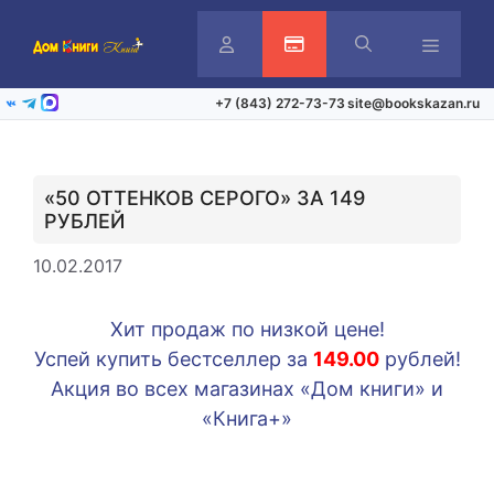
Перейти
к
содержимому
Личный
Активация карты
Меню
+7 (843) 272-73-73
site@bookskazan.ru
ВКонтакте
Telegram
Max
кабинет
«50 ОТТЕНКОВ СЕРОГО» ЗА 149
РУБЛЕЙ
10.02.2017
Хит продаж по низкой цене!
Успей купить бестселлер за
149.00
рублей!
Акция во всех магазинах «Дом книги» и
«Книга+»