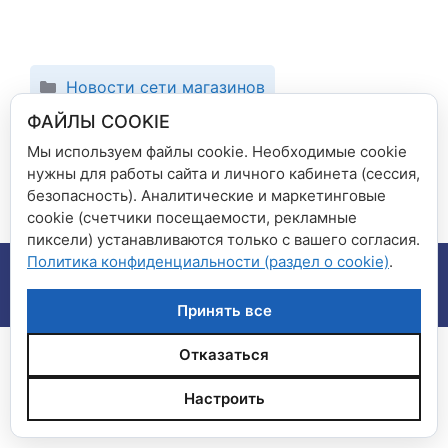
Рубрики
Новости сети магазинов
ФАЙЛЫ COOKIE
Покупай подарки ВЫГОДНО!
Победительница 16 битвы экстрасенсов
Мы используем файлы cookie. Необходимые cookie
нужны для работы сайта и личного кабинета (сессия,
Виктория Райдос в магазине «Книга+»
безопасность). Аналитические и маркетинговые
cookie (счетчики посещаемости, рекламные
пиксели) устанавливаются только с вашего согласия.
Политика конфиденциальности (раздел о cookie)
.
© 2026 Сеть магазинов "Дом книги", "Книга плюс"
•
Создано с помощью
GeneratePress
Принять все
Отказаться
Настроить