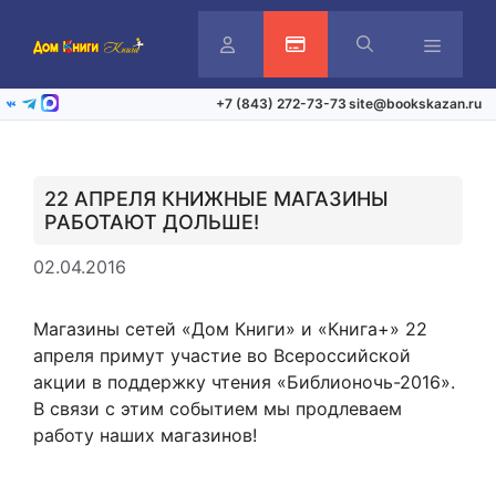
Перейти
к
содержимому
Личный
Активация карты
Меню
+7 (843) 272-73-73
site@bookskazan.ru
ВКонтакте
Telegram
Max
кабинет
22 АПРЕЛЯ КНИЖНЫЕ МАГАЗИНЫ
РАБОТАЮТ ДОЛЬШЕ!
02.04.2016
Магазины сетей «Дом Книги» и «Книга+» 22
апреля примут участие во Всероссийской
акции в поддержку чтения «Библионочь-2016».
В связи с этим событием мы продлеваем
работу наших магазинов!